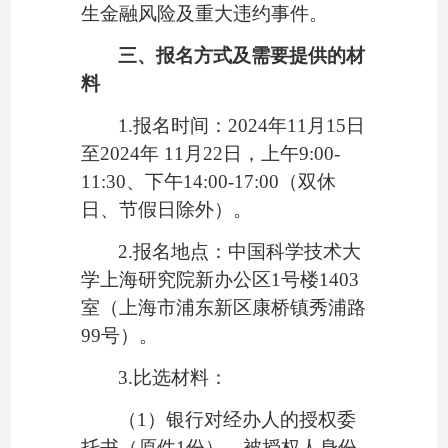
生金融风险及重大违约事件。
三、
报名方式及需要提供的材
料
1.报名时间：2024年
11
月
15
日
至
2024年
11
月
22
日，上午
9:00-
11:30、下午14:00-17:
0
0（双休
日、节假日除外）。
2.报名地点：中国科学技术大
学上海研究院
新
办公区
1
号楼
1403
室（上海市浦东新区康桥镇秀浦路
99号）。
3.比选材料：
（
1）
银行对经办人的授权委
托书（原件
1份），被授权人身份