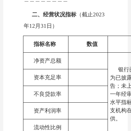
二、经营状况指标
（截止
202
3
年
12月31日）
指标名称
数值
净资产总额
银行
资本充足率
为已披
告；未
不良贷款率
一年经
水平指
支机构
资产利润率
供。
流动性比例