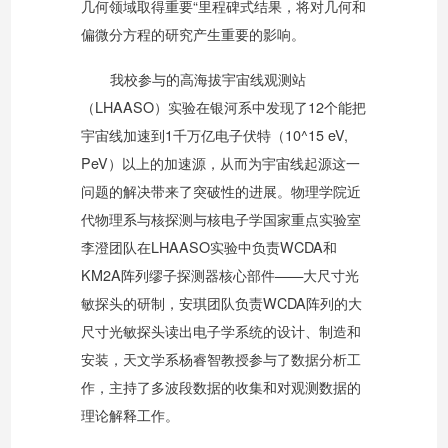
几何领域取得重要“里程碑式结果，将对几何和
偏微分方程的研究产生重要的影响。
我校参与的高海拔宇宙线观测站
（LHAASO）实验在银河系中发现了12个能把
宇宙线加速到1千万亿电子伏特（10^15 eV,
PeV）以上的加速源，从而为宇宙线起源这一
问题的解决带来了突破性的进展。物理学院近
代物理系与核探测与核电子学国家重点实验室
李澄团队在LHAASO实验中负责WCDA和
KM2A阵列缪子探测器核心部件——大尺寸光
敏探头的研制，安琪团队负责WCDA阵列的大
尺寸光敏探头读出电子学系统的设计、制造和
安装，天文学系杨睿智教授参与了数据分析工
作，主持了多波段数据的收集和对观测数据的
理论解释工作。