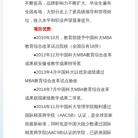
不断提高，品牌影响力不断扩大。毕业生遍布
全国各地，大部分走上了更高级领导和管理岗
位，收入水平和职业声望显著提升。
项目优势
●
2010
年
10
月，教育部授予中国科大
MBA
教育综合改革试点院校（全国仅有
18
所）
●
2012
年
12
月中国科大
MBA
教育综合改革
成果获安徽省教学成果特等奖
●
2013
年
4
月中国科大以优异成绩通过
MBA
教育综合改革试点验收
●
2014
年
7
月中国科大
MBA
教育综合改革
成果获国家级教学成果二等奖。
●
2014
年
11
月中国科大管理学院顺利通过
国际精英商学院（
AACSB
）认证，是全球首家
按最新标准，同时也是中国大陆少数通过国际
精英商学院
(AACSB)
认证的学院，已跻身国际