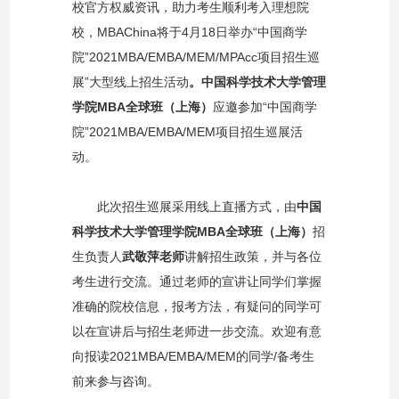
校官方权威资讯，助力考生顺利考入理想院
校，
MBAChina
将于
4
月
18
日举办“中国商学
院”
2021MBA/EMBA/MEM/MPAcc
项目招生巡
展”大型线上招生活动
。中国科学技术大学管理
学院
MBA
全球班（上海）
应邀参加“中国商学
院”
2021MBA/EMBA/MEM
项目招生巡展活
动。
此次招生巡展采用线上直播方式，由
中国
科学技术大学管理学院
MBA
全球班（上海）
招
生负责人
武敬萍老师
讲解招生政策，并与各位
考生进行交流。通过老师的宣讲让同学们掌握
准确的院校信息，报考方法，
有疑问的同学可
以在宣讲后与招生老师进一步交流。欢迎有意
向报读
2021MBA/EMBA/MEM
的同学
/
备考生
前来参与咨询。