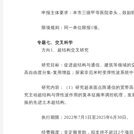
申报主体要求：本市三级甲等医院牵头，鼓励联
限项规则：同一单位限报1项。
专题七、交叉科学
方向1、超结构交叉研究
研究目标：促进超结构与通信、建筑等领域的交
高自由度分集-复用增益；探索非厄米时变弹性波系统
研究内容：（1）研究超表面点阵通信的宽带高阶
究主动超结构与弹性波作用的复本征频率调控机理，发
振的先进土木超结构。
执行期限：2022年7月1日至2025年6月30日。
经费额度：非定额资助，拟支持不超过2个项目，