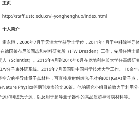
主页
http://staff.ustc.edu.cn/~yonghenghuo/index.html
个人简介
2006
7
2011
1
霍永恒，
年
月于天津大学获学士学位，
年
月于中科院半导
IFW Dresden
月在德国莱布尼茨固态和材料研究所（
）工作，先后任博士
Scientist
2015
4
2016
6
责人（
）。
年
月到
年
月在奥地利林茨大学任高级研
II/V
2016
7
10
分子束外延系统。
年
月回国到中国科学技术大学工作。
余年
(001)GaAs
轻空穴的半导体量子点材料，可直接发射纠缠光子对的
量子点
Nature Physics
30
在
等期刊发表论文
篇。他的研究小组目前致力于利用分
子源和纠缠光子源，以及用于超导量子器件的高品质超导薄膜材料等。