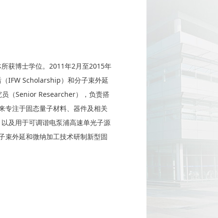
2011
2
2015
体所获博士学位。
年
月至
年
IFW Scholarship
后（
）和分子束外延
Senior Researcher
究员（
），负责搭
来专注于固态量子材料、器件及相关
，以及用于可调谐电泵浦高速单光子源
子束外延和微纳加工技术研制新型固