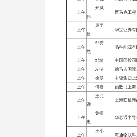
亓凤
上午
西马克工程
伟
屈团
上午
华宝证券有
昌
邹安
上午
晶科能源有
然
上午
邹靖
中国国投国
上午
左洁
德马吉国际
上午
徐旻
中骏集团上
上午
何嘉
如数（上海
王兆
上午
上海联桩新
远
黄振
上午
华芯通半导
忠
王小
上午
海通物联科