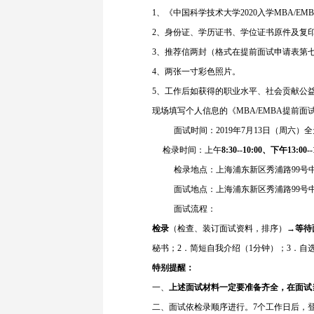
1、《中国科学技术大学2020入学MBA/E
2、身份证、学历证书、学位证书原件及复
3、推荐信两封（格式在提前面试申请表第
4、两张一寸彩色照片。
5、工作后如获得的职业水平、社会贡献公
现场填写个人信息的《MBA/EMBA提前面
面试时间：2019年7月13日（周六）全
检录时间：上午
8:30--10:00
、下午13:00-
检录地点：上海浦东新区秀浦路99号中
面试地点：上海浦东新区秀浦路99号中国
面试流程：
检录
（检查、装订面试资料，排序）→
等待
秘书；2．简短自我介绍（1分钟）；3．自
特别提醒：
一、
上述面试材料一定要准备齐全，在面试
二、面试依检录顺序进行。7个工作日后，