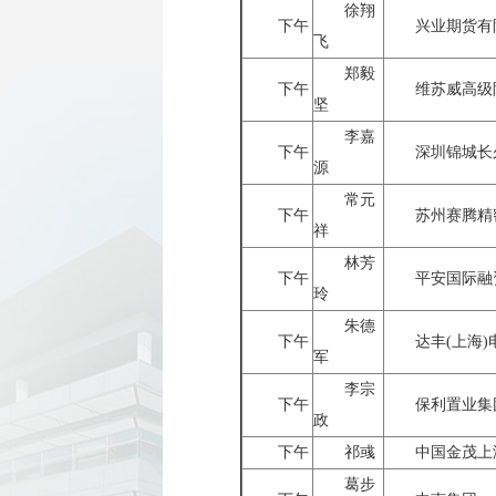
徐翔
下午
兴业期货有
飞
郑毅
下午
维苏威高级
坚
李嘉
下午
深圳锦城长
源
常元
下午
苏州赛腾精
祥
林芳
下午
平安国际融
玲
朱德
下午
达丰(上海
军
李宗
下午
保利置业集
政
下午
祁彧
中国金茂上
葛步