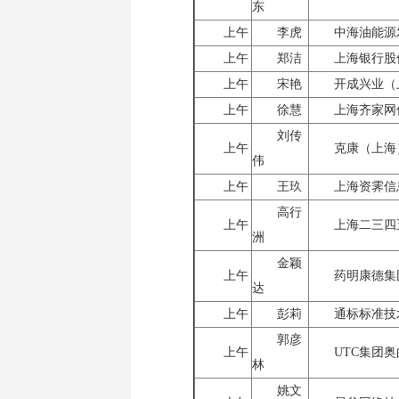
东
上午
李虎
中海油能源
上午
郑洁
上海银行股
上午
宋艳
开成兴业（
上午
徐慧
上海齐家网
刘传
上午
克康（上海
伟
上午
王玖
上海资霁信
高行
上午
上海二三四
洲
金颖
上午
药明康德集
达
上午
彭莉
通标标准技
郭彦
上午
UTC集团
林
姚文