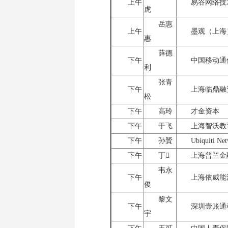
上午
易谷网络技
虎
岳惠
上午
墨观（上海
惠
薛德
下午
中国移动通
利
张青
下午
上海临鼎融
松
下午
高玲
才金资本
下午
于飞
上海智沃教
下午
孙贇
Ubiquiti Net
下午
丁
上海普兰金
韦永
下午
上海依威能
俊
黎文
下午
深圳壹账通
宇