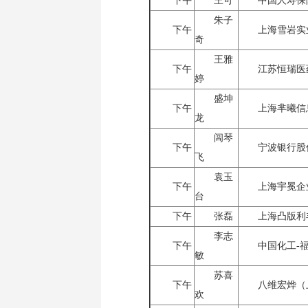
下午
王可
中国人寿保
朱子
下午
上海雪岩实
奇
王雅
下午
江苏恒瑞医
婷
盛坤
下午
上海芈曦信
龙
闾琴
下午
宁波银行股
飞
袁玉
下午
上海宇冕企
台
下午
张磊
上海凸版利
李志
下午
中国化工-
敏
苏喜
下午
八维宏烨（
欢