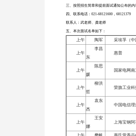
三、按照招生简章和提前面试通知公布的内
四、联系电话：021-68121600，68121379
联系人：武老师、龚老师
五、本次面试名单如下：
上午
陶军
采埃孚（中
李昌
上午
惠普
东
陈思
上午
国家电网南
媛
柳洪
上午
荣旗工业科
哲
袁东
上午
中国电信理
杰
王安
上午
上海宝钢阿
娜
上午
樊帆
惠氏营养品