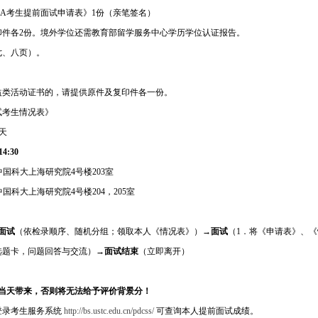
MBA考生提前面试申请表》1份（亲笔签名）
印件各2份。境外学位还需教育部留学服务中心学历学位认证报告。
七、八页）。
益类活动证书的，请提供原件及复印件各一份。
试考生情况表》
天
-14:30
国科大上海研究院4号楼203室
科大上海研究院4号楼204，205室
面试
（依检录顺序、随机分组；领取本人《情况表》）→
面试
（1．将《申请表》、
选题卡，问题回答与交流）→
面试结束
（立即离开）
当天带来，否则将无法给予评价背景分！
登录考生服务系统
http://bs.ustc.edu.cn/pdcss/
可查询本人提前面试成绩。