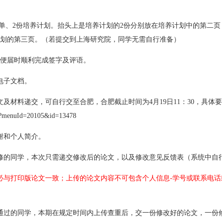
绩单、2份培养计划。抬头上是培养计划的2份分别放在培养计划中的第二
计划的第三页。（若提交到上海研究院，同学无需自行准备）
以便届时顺利完成签字及评语。
电子文档。
文及材料递交，可自行交至合肥，合肥截止时间为4月19日11：30，具体
aspx?menuId=20105&id=13478
谢和个人简介。
大修的同学，本次只需递交修改后的论文，以及修改意见反馈表（系统中自
务必与打印版论文一致；上传的论文内容不可包含个人信息-学号或联系电
未通过的同学，本期在规定时间内上传查重后，交一份修改好的论文，一份