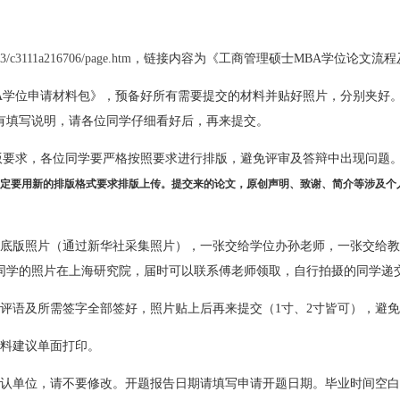
0113/c3111a216706/page.htm
，链接内容为《
工商管理硕士MBA学位论文流程
BA学位申请材料包》，预备好所有需要提交的材料并贴好照片，分别夹好
有填写说明，请各位同学仔细看好后，再来提交。
版要求，各位同学要严格按照要求进行排版，避免评审及答辩中出现问题。
。一定要用新的排版格式要求排版上传。提交来的论文，原创声明、致谢、简介等涉及
一底版照片（通过新华社采集照片），一张交给学位办孙老师，一张交给
同学的照片在上海研究院，届时可以联系傅老师领取，自行拍摄的同学递
，评语及所需签字全部签好，照片贴上后再来提交（1寸、2寸皆可），避
材料建议单面打印。
认单位，
请不要修改
。
开题报告日期请填写申请开题日期。毕业时间空白