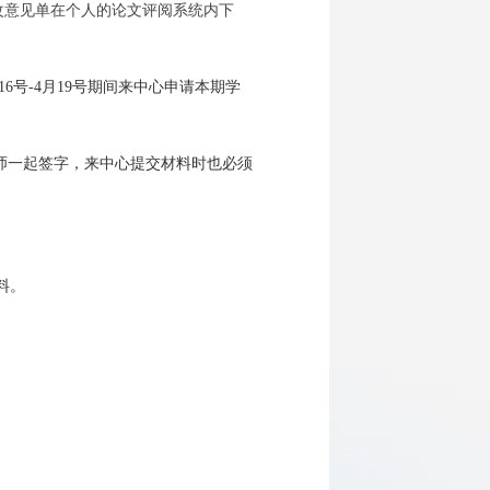
.cn。(修改意见单在个人的论文评阅系统内下
6号-4月19号期间来中心申请本期学
师一起签字，来中心提交材料时也必须
料。